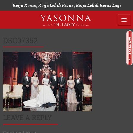
Kerja Keras, Kerja Lebih Keras, Kerja Lebih Keras Lagi
Home
DSC07352
Biografi
Keluarga
Pendidikan
Karier
Penghargaan
Rilis
LEAVE A REPLY
Organisasi
Comment Here